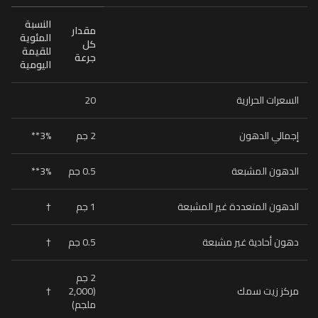
النسبة
مقدار
المئوية
كل
للقيمة
جرعة
اليومية
20
السعرات الحرارية
3%**
2 جم
إجمالي الدهون
3%**
0.5 جم
الدهون المشبعة
†
1 جم
الدهون المتعددة غير المشبعة
†
0.5 جم
دهون أحادية غير مشبعة
2 جم
†
(2,000
مركز زيت سمك
ملجم)