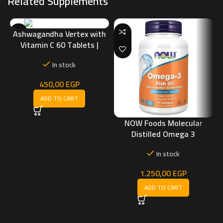
Related Supplements
Ashwagandha Vertex with
Vitamin C 60 Tablets |
Boost Energy, Reduce
In stock
Stress Naturally
450,00
EGP
ADD TO CART
NOW Foods Molecular
Distilled Omega 3
In stock
1.250,00
EGP
ADD TO CART