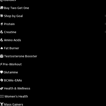
🎁 Buy Two Get One
🎯 Shop by Goal
🥤 Protein
💪 Creatine
💪 Amino Acids
🔥 Fat Burner
🦁 Testosterone Booster
⚡ Pre-Workout
🛡️ Glutamine
🔄 BCAAs-EAAs
🌿 Health & Wellness
🧘‍♀️ Women’s Health
🏋️ Mass Gainers