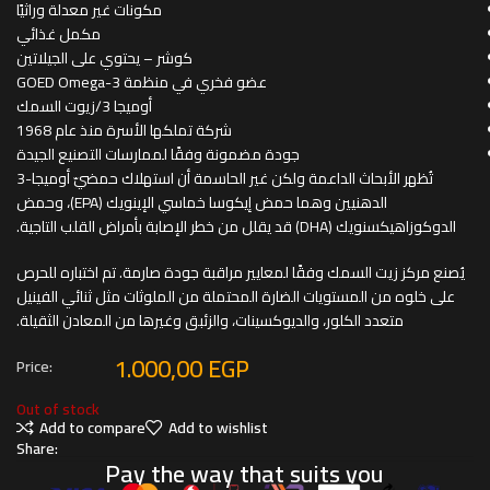
مكونات غير معدلة وراثيًا
مكمل غذائي
كوشر – يحتوي على الجيلاتين
عضو فخري في منظمة GOED Omega-3
أوميجا 3/زيوت السمك
شركة تملكها الأسرة منذ عام 1968
جودة مضمونة وفقًا لممارسات التصنيع الجيدة
تُظهر الأبحاث الداعمة ولكن غير الحاسمة أن استهلاك حمضيّ أوميجا-3
الدهنيين وهما حمض إيكوسا خماسي الإينويك (EPA)، وحمض
الدوكوزاهيكسنويك (DHA) قد يقلل من خطر الإصابة بأمراض القلب التاجية.
يُصنع مركز زيت السمك وفقًا لمعايير مراقبة جودة صارمة. تم اختباره للحرص
على خلوه من المستويات الضارة المحتملة من الملوثات مثل ثنائي الفينيل
متعدد الكلور، والديوكسينات، والزئبق وغيرها من المعادن الثقيلة.
1.000,00
EGP
Price:
Out of stock
Add to compare
Add to wishlist
Share:
Pay the way that suits you