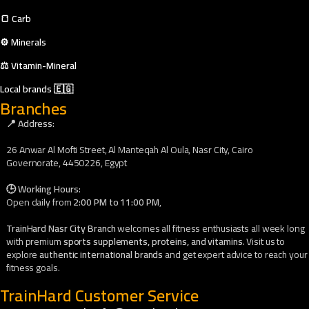
🍞 Carb
⚙️ Minerals
⚖️ Vitamin-Mineral
Local brands 🇪🇬
Branches
📍 Address:
26 Anwar Al Mofti Street, Al Manteqah Al Oula, Nasr City, Cairo
Governorate, 4450226, Egypt
🕒 Working Hours:
Open daily from
2:00 PM to 11:00 PM
,
TrainHard Nasr City Branch
welcomes all fitness enthusiasts all week long
with premium
sports supplements, proteins, and vitamins
. Visit us to
explore
authentic international brands
and get expert advice to reach your
fitness goals.
TrainHard Customer Service