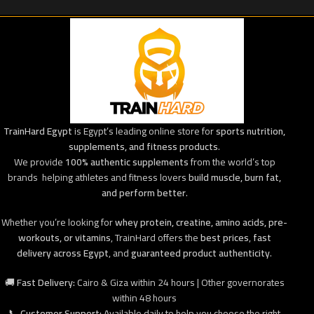
TrainHard Egypt
is Egypt’s leading online store for
sports nutrition,
supplements, and fitness products
.
We provide
100% authentic supplements
from the world’s top
brands helping athletes and fitness lovers
build muscle, burn fat,
and perform better
.
Whether you’re looking for
whey protein, creatine, amino acids, pre-
workouts, or vitamins
, TrainHard offers the
best prices
,
fast
delivery across Egypt
, and
guaranteed product authenticity
.
🚚
Fast Delivery:
Cairo & Giza within 24 hours | Other governorates
within 48 hours
📞
Customer Support:
Available daily to help you choose the right