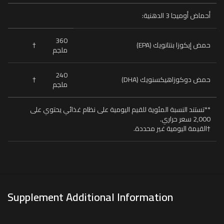
أحماض أوميجا 3 الدهنية:
360
†
حمض إيكوزا بنتانويك (EPA)
ملجم
240
†
حمض دوكوزاهيكسنويك (DHA)
ملجم
**تستند النسبة المئوية للقيم اليومية على نظام غذائي يحتوي على
2,000 سعر حراري.
†القيمة اليومية غير محددة.
Supplement Additional Information