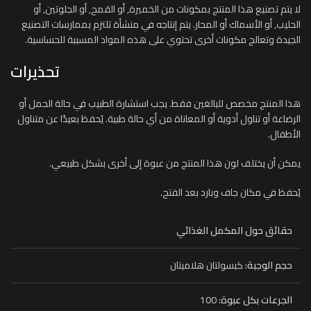
لا يتم تصنيع هذا المنتج بمكونات من الخميرة, أو القمح, أو الجلوتين, أو
الحليب, أو الأسماك أو المحار. يتم إنتاجه في منشأة تلتزم بممارسات التصنيع
الجيدة وتعالج مكونات أخرى تحتوي على هذه المواد المسببة للحساسية.
تحذيرات
هذا المنتج مخصص للبالغين فقط. يجب استشارة الطبيب في حالة الحمل أو
الرضاعة أو تناول أدوية أو المعاناة من أي حالة طبية. يُحفظ بعيدًا عن متناول
الأطفال.
يمكن أن يختلف لون هذا المنتج من عبوة إلى أخرى بشكل طبيعي.
يُحفظ في مكان جاف وبارد بعد الفتح.
حقائق حول المكمل الغذائي
حجم الوجبة:
كبسولتان هلاميتان
100
الجرعات بكل عبوة: