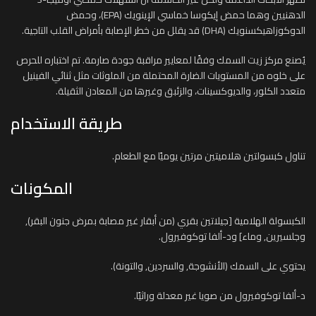
الدهنيين وهما حمض إيكوسا خماسي الإينويك (EPA)، وحمض
الدوكوزاهيكسنويك (DHA) قد يقلل من خطر الإصابة بأمراض القلب التاجية.
يُصنع مركز زيت السمك وفقًا لمعايير مراقبة جودة صارمة. تم اختباره للحرص
على خلوه من المستويات الضارة المحتملة من الملوثات مثل ثنائي الفينيل
متعدد الكلور، والديوكسينات، والزئبق وغيرها من المعادن الثقيلة.
طريقة الاستخدام
تناول كبسولتين هلاميتين مرتين يوميًا مع الطعام.
المكونات
الكبسولة الهلامية [جيلاتين بقري (من أبقار غير مصابة بمرض جنون البقر),
وجلسيرين, وماء] ود-ألفا توكوفيرول.
يحتوي على السمك (الأنشوجة, والسردين, والتونة).
د-ألفا توكوفيرول من صويا غير معدلة وراثيًا.