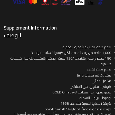
Supplement Information
الوصف
لدعم صحة القلب والأوعية الدموية
1,000 ملجم من زيت السمك لكل كبسولة هلامية واحدة
180 حمض إيكوزا بنتانويك /120 حمض دوكوزاهيكسنويك لكل كبسولة
هلامية
يدعم صحة القلب
مكونات غير معدلة وراثيًا
مكمل غذائي
كوشر – يحتوي على الجيلاتين
عضو فخري في منظمة GOED Omega-3
أوميجا 3/زيوت السمك
شركة تملكها الأسرة منذ عام 1968
جودة مضمونة وفقًا لممارسات التصنيع الجيدة
تُظهر الأبحاث الداعمة ولكن غير الحاسمة أن استهلاك حمضيّ أوميجا-3