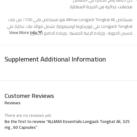
مكملات غذائية من الدرجة الممتازة
مستخلص Allmax Longjack Tongkat Ali هو مستخلص نقي 100٪ من نبات
Longjack Tongkat علي (يوريكوما لونجيفوليا). تشمل فوائد نبات عكازة علي
View More Info
تحسين الحيوية ، وزيادة الرغبة الجنسية ، وزيادة الدافع الجنسي.
عند استخدامه وفقًا للإرشادات ، قد يساعد Allmax Tongkat Ali في تعزيز
النشاط والحيوية مع المساهمة في الشعور العام بالعافية.
Supplement Additional Information
الاستخدام أو الغرض الموصى به:
يساعد في تعزيز الحيوية والدافع الجنسي
من أجل الشعور العام بالعافية.
طريقة الاستخدام
Customer Reviews
تناول 1-2 كبسولة يوميًا.
Reviews
المكونات
There are no reviews yet.
Be the first to review “ALLMAX Essentials Longjack Tongkat Ali, 325
mg , 60 Capsules”
كبسولات نباتية (هيبروميلوز), سليلوز دقيق التبلور, ستيرات المغنسيوم.