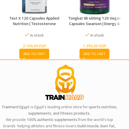
Test X 120 Capsules Applied
Tongkat Ali 400mg 120 Vegan
Nutrition | Testosterone
Capsules Swanson | Energy &
Support Supplement
Vitality Support
U
In stock
In stock
2.100,00
EGP
1.350,00
EGP
ADD TO CART
ADD TO CART
TrainHard Egypt
is Egypt’s leading online store for
sports nutrition,
supplements, and fitness products
.
We provide
100% authentic supplements
from the world’s top
brands helping athletes and fitness lovers
build muscle, burn fat,