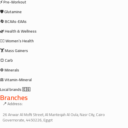
⚡ Pre-Workout
🛡️ Glutamine
🔄 BCAAs-EAAs
🌿 Health & Wellness
🧘‍♀️ Women’s Health
🏋️ Mass Gainers
🍞 Carb
⚙️ Minerals
⚖️ Vitamin-Mineral
Local brands 🇪🇬
Branches
📍 Address:
26 Anwar Al Mofti Street, Al Manteqah Al Oula, Nasr City, Cairo
Governorate, 4450226, Egypt