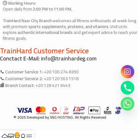
🕒 Working Hours:
Open daily from
2:00 PM to 11:00 PM
,
TrainHard Nasr City Branch
welcomes all fitness enthusiasts all week long
with premium
sports supplements, proteins, and vitamins
. Visit us to
explore
authentic international brands
and get expert advice to reach your
fitness goals.
TrainHard Customer Service
Conctact E-Mail:
info@trainhardeg.com
📞 Customer Service 1:
+20 100 274 8390
📞 Customer Service 2:
+20 120 563 1518
🏬 Branch Contact:
+20 128 421 6443
© 2025 Developed by
SNG HOSTING
. All Rights Reserved
0