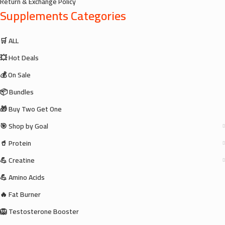
Return & Exchange Policy
Supplements Categories
🛒 ALL
💥 Hot Deals
💰 On Sale
📦 Bundles
🎁 Buy Two Get One
🎯 Shop by Goal
🥤 Protein
💪 Creatine
💪 Amino Acids
🔥 Fat Burner
🦁 Testosterone Booster